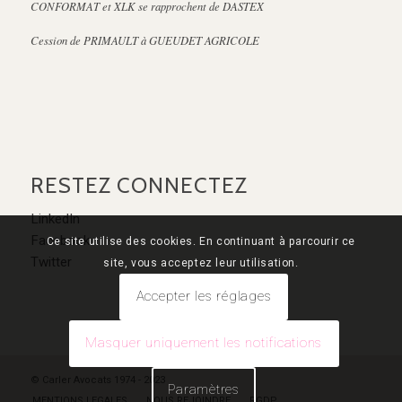
CONFORMAT et XLK se rapprochent de DASTEX
Cession de PRIMAULT à GUEUDET AGRICOLE
RESTEZ CONNECTEZ
LinkedIn
Facebook
Ce site utilise des cookies. En continuant à parcourir ce
Twitter
site, vous acceptez leur utilisation.
Accepter les réglages
Masquer uniquement les notifications
© Carler Avocats 1974 - 2023
Paramètres
MENTIONS LEGALES
NOUS REJOINDRE
RGDP