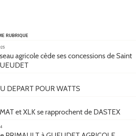
ME RUBRIQUE
025
eau agricole cède ses concessions de Saint
GUEUDET
U DEPART POUR WATTS
T et XLK se rapprochent de DASTEX
24
 de PRIMAULT à GUEUDET AGRICOLE