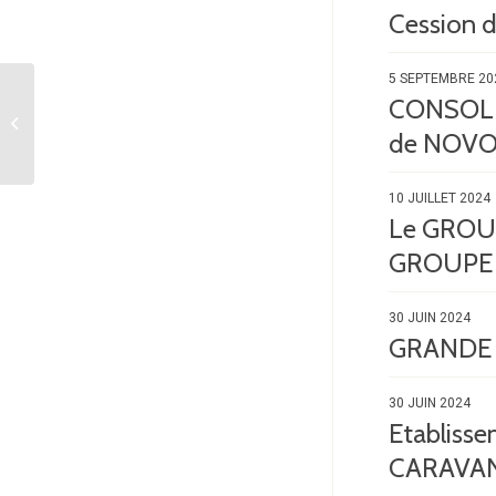
Cession
5 SEPTEMBRE 20
CARLER assiste
CONSOLID
EURONAVAL dans le
de NOVO
contexte COVID
10 JUILLET 2024
Le GROUPE
GROUPE
30 JUIN 2024
GRANDE P
30 JUIN 2024
Etabliss
CARAVA