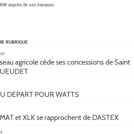
4M€ auprès de ses banques.
ME RUBRIQUE
025
eau agricole cède ses concessions de Saint
GUEUDET
U DEPART POUR WATTS
T et XLK se rapprochent de DASTEX
24